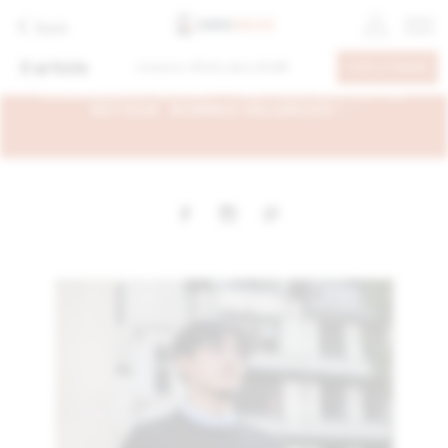
Back
0
article
Livraison offerte dans
60.00€
VOIR LE PANIER
- EN CONGÉS DU 6 AU 26 AOÛT, VOS
COMMANDES SERONT TRAITÉES DÈS NOTRE
RETOUR. BONNES VACANCES ! -