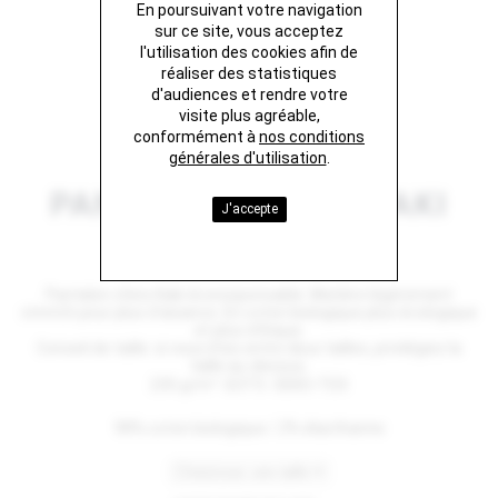
En poursuivant votre navigation
sur ce site, vous acceptez
l'utilisation des cookies afin de
réaliser des statistiques
d'audiences et rendre votre
visite plus agréable,
conformément à
nos conditions
générales d'utilisation
.
PANTALON CHINO KAKI
J'accepte
80 €
Pantalon chino Kaki écoresponsable. Matière légèrement
stretch pour plus d'aisance. En coton biologique plus écologique
et plus éthique.
Conseil de taille: si vous êtes entre deux tailles, privilégiez la
taille au-dessus.
235 g/m² GOTS OEKO-TEX
98% coton biologique / 2% élasthanne