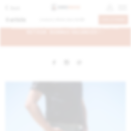
Back
0
article
Livraison offerte dans
60.00€
VOIR LE PANIER
- EN CONGÉS DU 6 AU 26 AOÛT, VOS
COMMANDES SERONT TRAITÉES DÈS NOTRE
RETOUR. BONNES VACANCES ! -