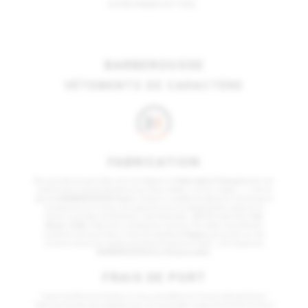
VOTRE PANIER EST VIDE...
BARBEROUSSE
VÊTEMENTS DE CARACTÈRE
FABRICATION
Dès que cela est possible, nous privilégions la
Fabrication Française
pour les
produits de la marque Barberousse (chaussettes, t-shirts, sweats…) ; c’est la
gamme
BARBEROUSSE France
. Quand un modèle de vêtement n’existe pas à
la production en France, nous garantissons la traçabilité des produits au
travers 4 grandes certifications internationales :
GOTS
(coton Bio),
Fair
Wears
,
Oeko-Tex
(sans substances nocives), Fair Wear (contrôle des
conditions de travail dans l'industrie textile) et
Vegan
(aucun test sur les
animaux et aucune matière première d'origine animale) ; c’est la gamme
BARBEROUSSE Eco Responsable
.
FRAIS DE PORT
À partir de 60 euros d'achat, ils vous sont offerts en France métropolitaine !
Votre commande sera préparée sous 24 H et le délai moyen de livraison est de 2